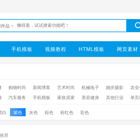
部作品
手机模板
视频教程
HTML模板
网页素材
健
购物时尚
新闻博客
艺术时尚
机械电子
婚庆摄影
农业
融
汽车服务
手机模板
家政居家
美容健身
其他行业
单页
黑白
紫色
灰色
棕色
粉红色
彩色
推荐