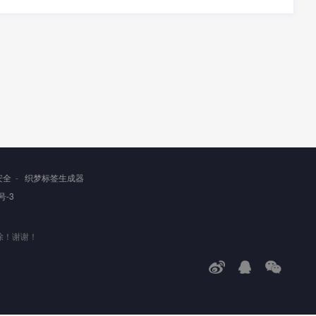
安全
-
织梦标签生成器
号-3
除！谢谢！