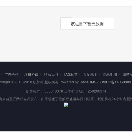
该栏目下暂无数据
-
广告合作
-
注册协议
-
联系我们
-
TAG标签
-
百度地图
-
网站地图
-
织梦
pyright © 2018-2018 织梦帮 版权所有 Powered by
DedeCMSV6
粤ICP备14050309
织梦帮群： 365648378 合作/广告QQ：250206374
均来自互联网或会员发布，如果侵犯了您的权益请与我们联系，我们将在24小时内删