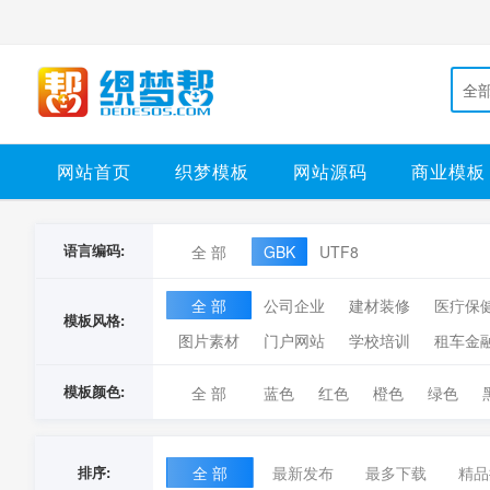
全
网站首页
织梦模板
网站源码
商业模板
语言编码:
全 部
GBK
UTF8
全 部
公司企业
建材装修
医疔保
模板风格:
图片素材
门户网站
学校培训
租车金
模板颜色:
全 部
蓝色
红色
橙色
绿色
排序:
全 部
最新发布
最多下载
精品