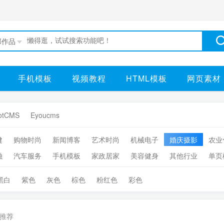
部作品
手机模板
视频教程
HTML模板
网页素材
otCMS
Eyoucms
健
购物时尚
新闻博客
艺术时尚
机械电子
婚庆摄影
农业
融
汽车服务
手机模板
家政居家
美容健身
其他行业
单页
黑白
紫色
灰色
棕色
粉红色
彩色
推荐