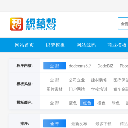
全
网站首页
织梦模板
网站源码
商业模板
程序内核:
全 部
dedecms5.7
DedeBIZ
Pbo
全 部
公司企业
建材装修
医疔保
模板风格:
图片素材
门户网站
学校培训
租车金
模板颜色:
全 部
蓝色
红色
橙色
绿色
排序:
全 部
最新发布
最多下载
精品