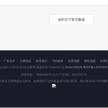
该栏目下暂无数据
-
广告合作
-
注册协议
-
联系我们
-
TAG标签
-
百度地图
-
网站地图
-
织梦
pyright © 2018-2018 织梦帮 版权所有 Powered by
DedeCMSV6
粤ICP备14050309
织梦帮群： 365648378 合作/广告QQ：250206374
均来自互联网或会员发布，如果侵犯了您的权益请与我们联系，我们将在24小时内删