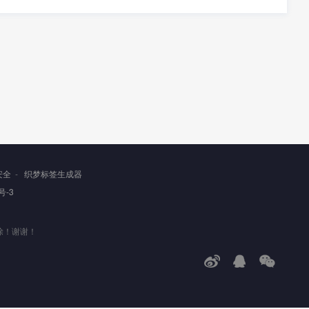
安全
-
织梦标签生成器
号-3
除！谢谢！