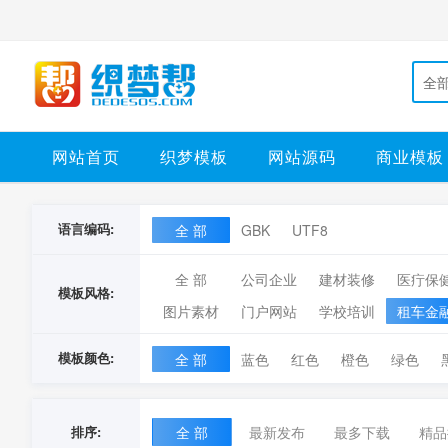
全
网站首页
织梦模板
网站源码
商业模板
语言编码:
全 部
GBK
UTF8
全 部
公司企业
建材装修
医疔保
模板风格:
图片素材
门户网站
学校培训
租车金
模板颜色:
全 部
蓝色
红色
橙色
绿色
排序:
全 部
最新发布
最多下载
精品