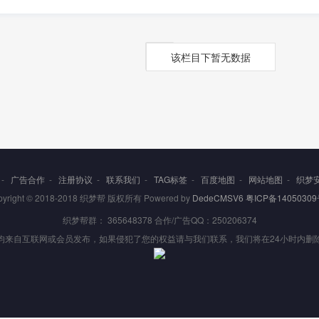
该栏目下暂无数据
-
广告合作
-
注册协议
-
联系我们
-
TAG标签
-
百度地图
-
网站地图
-
织梦
pyright © 2018-2018 织梦帮 版权所有 Powered by
DedeCMSV6
粤ICP备14050309
织梦帮群： 365648378 合作/广告QQ：250206374
均来自互联网或会员发布，如果侵犯了您的权益请与我们联系，我们将在24小时内删