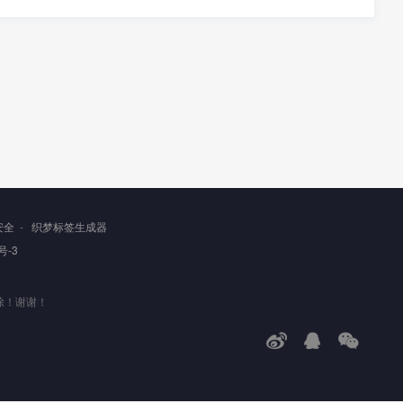
安全
-
织梦标签生成器
号-3
除！谢谢！