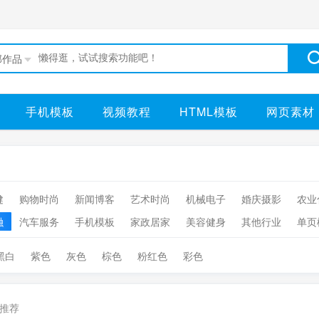
部作品
手机模板
视频教程
HTML模板
网页素材
健
购物时尚
新闻博客
艺术时尚
机械电子
婚庆摄影
农业
融
汽车服务
手机模板
家政居家
美容健身
其他行业
单页
黑白
紫色
灰色
棕色
粉红色
彩色
推荐