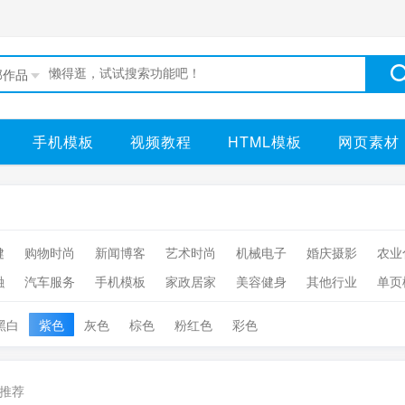
部作品
手机模板
视频教程
HTML模板
网页素材
健
购物时尚
新闻博客
艺术时尚
机械电子
婚庆摄影
农业
融
汽车服务
手机模板
家政居家
美容健身
其他行业
单页
黑白
紫色
灰色
棕色
粉红色
彩色
推荐