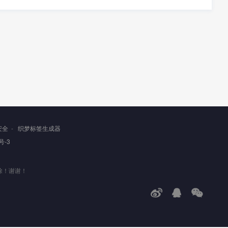
安全
-
织梦标签生成器
号-3
除！谢谢！