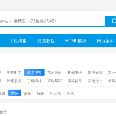
部作品
手机模板
视频教程
HTML模板
网页素材
健
购物时尚
新闻博客
艺术时尚
机械电子
婚庆摄影
农业
融
汽车服务
手机模板
家政居家
美容健身
其他行业
单页
黑白
紫色
灰色
棕色
粉红色
彩色
推荐