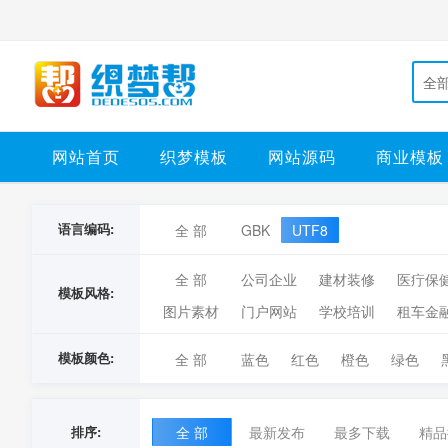
全
网站首页
织梦模板
网站源码
商业模板
语言编码:
全 部
GBK
UTF8
全 部
公司企业
建材装修
医疔保
模板风格:
图片素材
门户网站
学校培训
租车金
模板颜色:
全 部
蓝色
红色
橙色
绿色
排序:
全 部
最新发布
最多下载
精品