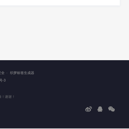
安全
-
织梦标签生成器
号-3
除！谢谢！