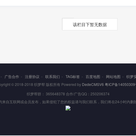
该栏目下暂无数据
-
广告合作
-
注册协议
-
联系我们
-
TAG标签
-
百度地图
-
网站地图
-
织梦
pyright © 2018-2018 织梦帮 版权所有 Powered by
DedeCMSV6
粤ICP备14050309
织梦帮群： 365648378 合作/广告QQ：250206374
均来自互联网或会员发布，如果侵犯了您的权益请与我们联系，我们将在24小时内删