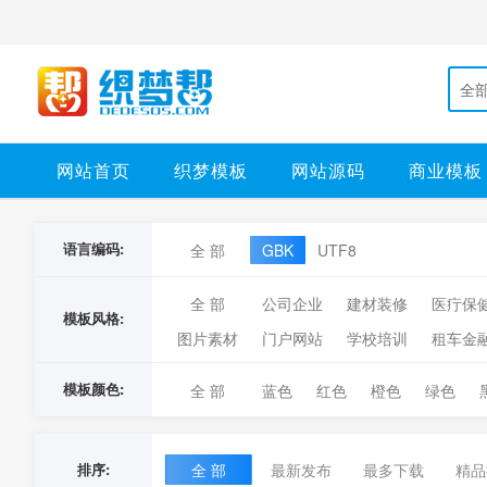
全
网站首页
织梦模板
网站源码
商业模板
语言编码:
全 部
GBK
UTF8
全 部
公司企业
建材装修
医疔保
模板风格:
图片素材
门户网站
学校培训
租车金
模板颜色:
全 部
蓝色
红色
橙色
绿色
排序:
全 部
最新发布
最多下载
精品