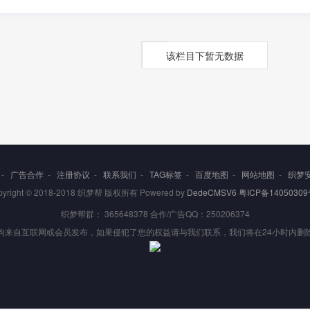
该栏目下暂无数据
-
广告合作
-
注册协议
-
联系我们
-
TAG标签
-
百度地图
-
网站地图
-
织梦
pyright © 2018-2018 织梦帮 版权所有 Powered by
DedeCMSV6
粤ICP备14050309
织梦帮群： 365648378 合作/广告QQ：250206374
均来自互联网或会员发布，如果侵犯了您的权益请与我们联系，我们将在24小时内删