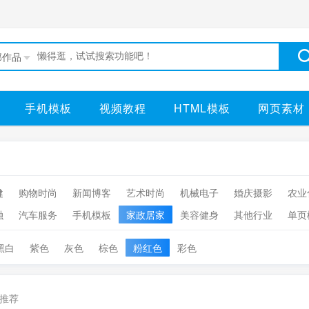
部作品
手机模板
视频教程
HTML模板
网页素材
健
购物时尚
新闻博客
艺术时尚
机械电子
婚庆摄影
农业
融
汽车服务
手机模板
家政居家
美容健身
其他行业
单页
黑白
紫色
灰色
棕色
粉红色
彩色
推荐