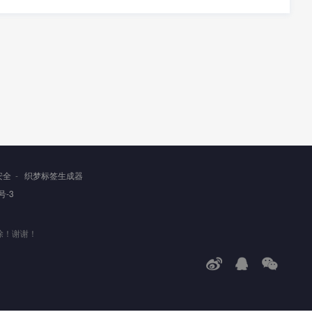
安全
-
织梦标签生成器
号-3
除！谢谢！