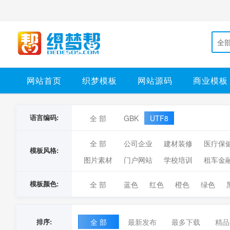
全
网站首页
织梦模板
网站源码
商业模板
语言编码:
全 部
GBK
UTF8
全 部
公司企业
建材装修
医疔保
模板风格:
图片素材
门户网站
学校培训
租车金
模板颜色:
全 部
蓝色
红色
橙色
绿色
排序:
全 部
最新发布
最多下载
精品