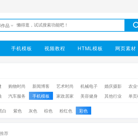
部作品
手机模板
视频教程
HTML模板
网页素材
健
购物时尚
新闻博客
艺术时尚
机械电子
婚庆摄影
农业
融
汽车服务
手机模板
家政居家
美容健身
其他行业
单页
黑白
紫色
灰色
棕色
粉红色
彩色
推荐