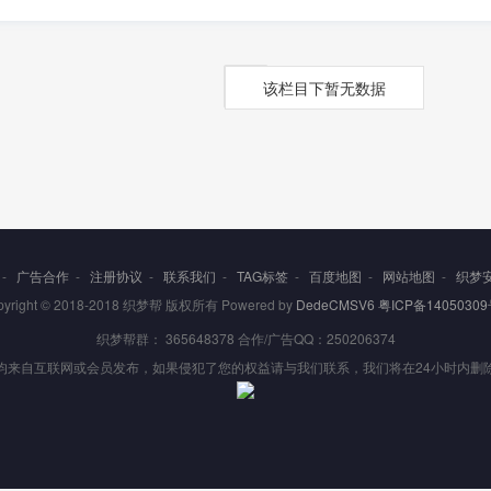
该栏目下暂无数据
-
广告合作
-
注册协议
-
联系我们
-
TAG标签
-
百度地图
-
网站地图
-
织梦
pyright © 2018-2018 织梦帮 版权所有 Powered by
DedeCMSV6
粤ICP备14050309
织梦帮群： 365648378 合作/广告QQ：250206374
均来自互联网或会员发布，如果侵犯了您的权益请与我们联系，我们将在24小时内删