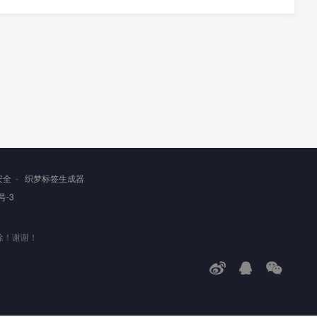
安全
-
织梦标签生成器
号-3
除！谢谢！