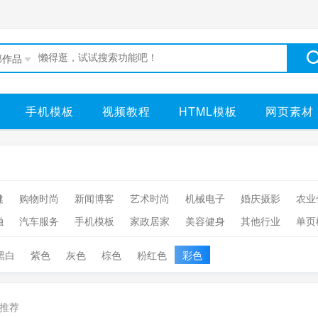
部作品
手机模板
视频教程
HTML模板
网页素材
健
购物时尚
新闻博客
艺术时尚
机械电子
婚庆摄影
农业
融
汽车服务
手机模板
家政居家
美容健身
其他行业
单页
黑白
紫色
灰色
棕色
粉红色
彩色
推荐