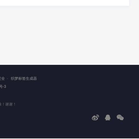
安全
-
织梦标签生成器
号-3
除！谢谢！