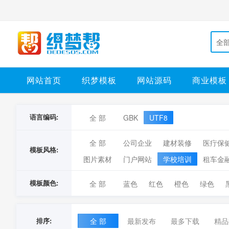
全
网站首页
织梦模板
网站源码
商业模板
语言编码:
全 部
GBK
UTF8
全 部
公司企业
建材装修
医疔保
模板风格:
图片素材
门户网站
学校培训
租车金
模板颜色:
全 部
蓝色
红色
橙色
绿色
排序:
全 部
最新发布
最多下载
精品