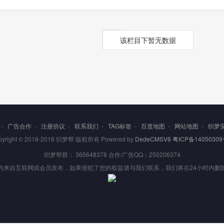
该栏目下暂无数据
-
广告合作
-
注册协议
-
联系我们
-
TAG标签
-
百度地图
-
网站地图
-
织梦
pyright © 2018-2018 织梦帮 版权所有 Powered by
DedeCMSV6
粤ICP备14050309
织梦帮群： 365648378 合作/广告QQ：250206374
均来自互联网或会员发布，如果侵犯了您的权益请与我们联系，我们将在24小时内删